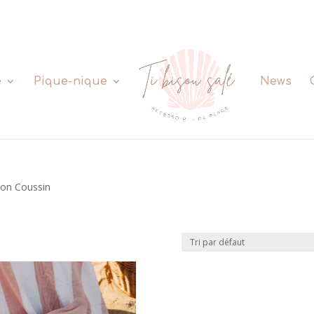
e
Pique-nique
News
tion Coussin